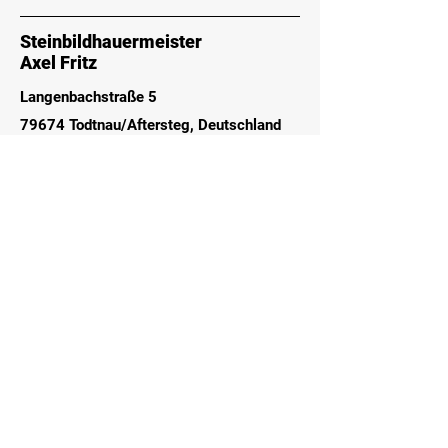
Steinbildhauermeister
Axel Fritz
Langenbachstraße 5
79674 Todtnau/Aftersteg, Deutschland
Inh. Axel Gregor Fritz
Tel.: 07671/95108
E-Mail:
axelfritzsteinmetz@gmx.de
Sie finden uns auch auf Instagram
Termine